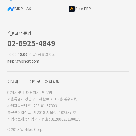
AIDP - AX
Rise ERP
고객 문의
02-6925-4849
10:00-18:00
주말·공휴일 제외
help@wishket.com
이용약관
개인정보 처리방침
㈜위시켓
대표이사 : 박우범
서울특별시 강남구 테헤란로 211 3층 ㈜위시켓
사업자등록번호 : 209-81-57303
통신판매업신고 : 제2018-서울강남-02337 호
직업정보제공사업 신고번호 : J1200020180019
© 2013 Wishket Corp.