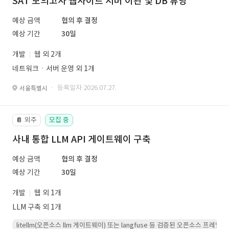
SAT 모의고사 웹사이트 서버 이관 및 DB 튜닝
예상 금액
협의 후 결정
예상 기간
30일
개발
웹 외 2개
네트워크ㆍ서버 운영 외 1개
· 등록일자 2026.07.27.
서울특별시
외주
모집 중
📔
사내 통합 LLM API 게이트웨이 구축
예상 금액
협의 후 결정
예상 기간
30일
개발
웹 외 1개
LLM 구축 외 1개
litellm(오픈소스 llm 게이트웨이) 또는 langfuse 등 검증된 오픈소스 프