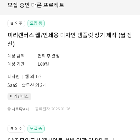
모집 중인 다른 프로젝트
외주
모집 중
📔
미리캔버스 웹/인쇄용 디자인 템플릿 정기 제작 (월 정
산)
예상 금액
협의 후 결정
예상 기간
180일
디자인
웹 외 1개
SaaSㆍ솔루션 외 2개
미리캔버스
· 등록일자 2026.01.26.
서울특별시
외주
모집 중
📔