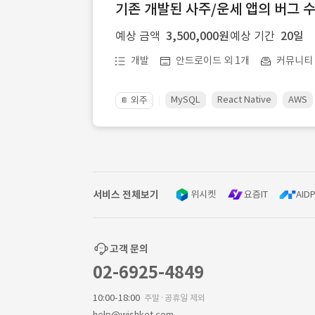
기존 개발된 사주/운세 앱의 버그 
예상 금액
3,500,000원
예상 기간
20일
개발
안드로이드 외 1개
커뮤니티ㆍ
MySQL
React Native
AWS
외주
📔
서비스 전체보기
위시켓
요즘IT
AIDP
고객 문의
02-6925-4849
10:00-18:00
주말·공휴일 제외
help@wishket.com