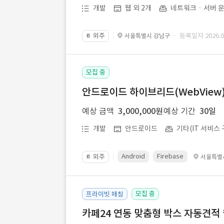
개발
웹 외 2개
네트워크ㆍ서버 운
외주
· 등록일자 2026.07
서울특별시 강남구
📔
모집 중
안드로이드 하이브리드(WebView) 앱
예상 금액
3,000,000원
예상 기간
30일
개발
안드로이드
기타(IT 서비스 
Android
Firebase
외주
서울특별
📔
모집 중
프라이빗 매칭
카페24 연동 맞춤형 박스 자동견적