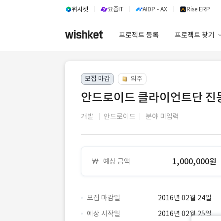
위시켓
요즘IT
AIDP - AX
Rise ERP
프로젝트 등록
프로젝트 찾기
프로젝트 찾기
모집 마감
외주
유사사례 검색 A
안드로이드 클라이언트단 진동
개발
안드로이드
분야 미입력
1,000,000원
예상 금액
모집 마감일
2016년 02월 24일
예상 시작일
2016년 02월 25일