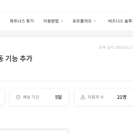
파트너스 찾기
이용방법
포트폴리오
비즈니스 솔루
이용방법
포트폴리오
엔터프라이즈
I
파트너 등급
이용후기
등록 일자 2016.02.17
안심 코드 케어
이용요금
솔루션 마켓
 기능 추가
고객센터
스토어
5일
21명
예상 기간
지원자 수