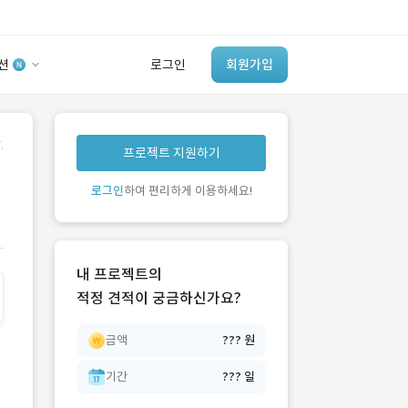
션
로그인
회원가입
유사사례 검색 AI
.
프로젝트 지원하기
‘이런 거’ 만들어본
개발 회사 있어?
로그인
하여 편리하게 이용하세요!
바로가기
내 프로젝트의
적정 견적이 궁금하신가요?
금액
??? 원
기간
??? 일