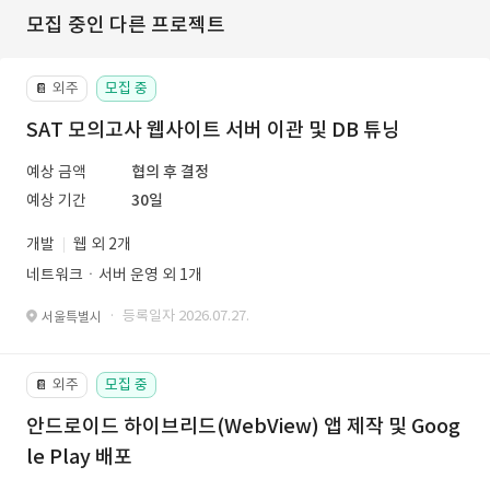
모집 중인 다른 프로젝트
외주
모집 중
📔
SAT 모의고사 웹사이트 서버 이관 및 DB 튜닝
예상 금액
협의 후 결정
예상 기간
30일
개발
웹 외 2개
네트워크ㆍ서버 운영 외 1개
· 등록일자 2026.07.27.
서울특별시
외주
모집 중
📔
안드로이드 하이브리드(WebView) 앱 제작 및 Goog
le Play 배포