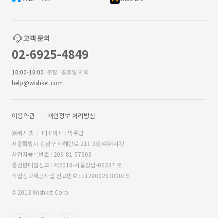
고객 문의
02-6925-4849
10:00-18:00
주말·공휴일 제외
help@wishket.com
이용약관
개인정보 처리방침
㈜위시켓
대표이사 : 박우범
서울특별시 강남구 테헤란로 211 3층 ㈜위시켓
사업자등록번호 : 209-81-57303
통신판매업신고 : 제2018-서울강남-02337 호
직업정보제공사업 신고번호 : J1200020180019
© 2013 Wishket Corp.