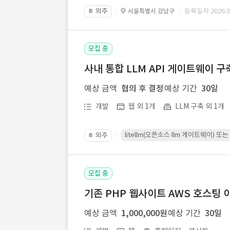
외주
· 등록일자 2026.07
서울특별시 강남구
📔
모집 중
사내 통합 LLM API 게이트웨이 구
예상 금액
협의 후 결정
예상 기간
30일
개발
웹 외 1개
LLM 구축 외 1개
litellm(오픈소스 llm 게이트웨이)
외주
📔
모집 중
기존 PHP 웹사이트 AWS 호스팅 
예상 금액
1,000,000원
예상 기간
30일