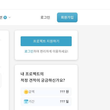
션
로그인
회원가입
유사사례 검색 AI
.
프로젝트 지원하기
‘이런 거’ 만들어본
개발 회사 있어?
로그인
하여 편리하게 이용하세요!
바로가기
내 프로젝트의
적정 견적이 궁금하신가요?
금액
??? 원
기간
??? 일