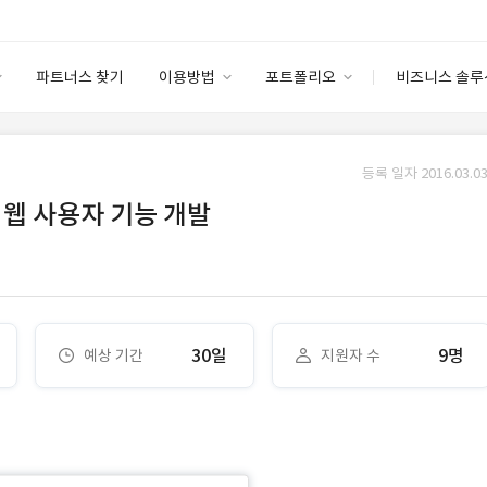
파트너스 찾기
이용방법
포트폴리오
비즈니스 솔루
이용방법
포트폴리오
엔터프라이즈
I
파트너 등급
이용후기
등록 일자 2016.03.03
안심 코드 케어
이용요금
솔루션 마켓
 웹 사용자 기능 개발
고객센터
스토어
30일
9명
예상 기간
지원자 수