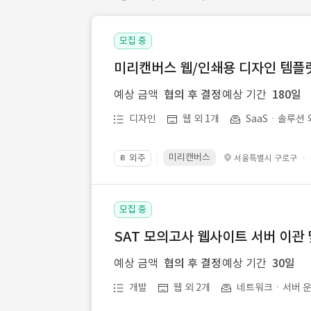
모집 중
미리캔버스 웹/인쇄용 디자인 템플릿 
예상 금액
협의 후 결정
예상 기간
180일
디자인
웹 외 1개
SaaSㆍ솔루션 
미리캔버스
외주
·
서울특별시 구로구
📔
모집 중
SAT 모의고사 웹사이트 서버 이관 
예상 금액
협의 후 결정
예상 기간
30일
개발
웹 외 2개
네트워크ㆍ서버 운