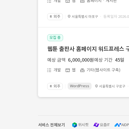
개발
웹
홈페이지ㆍ게시판
외주
· 등록일자 2026.07
서울특별시 마포구
📔
모집 중
웹툰 출판사 홈페이지 워드프레스 구
예상 금액
6,000,000원
예상 기간
45일
개발
웹
기타(웹사이트 구축)
WordPress
외주
서울특별시 구로구
📔
서비스 전체보기
위시켓
요즘IT
AIDP