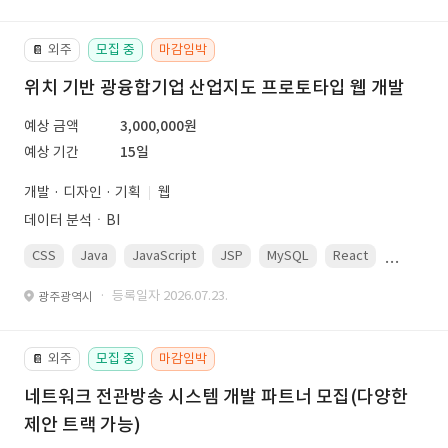
외주
모집 중
마감임박
📔
위치 기반 광융합기업 산업지도 프로토타입 웹 개발
예상 금액
3,000,000원
예상 기간
15일
개발 · 디자인 · 기획
웹
데이터 분석ㆍBI
CSS
Java
JavaScript
JSP
MySQL
React
Spring
· 등록일자 2026.07.23.
광주광역시
외주
모집 중
마감임박
📔
네트워크 전관방송 시스템 개발 파트너 모집(다양한
제안 트랙 가능)