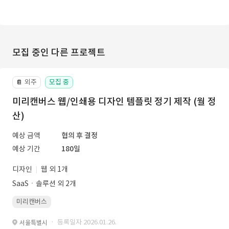
모집 중인 다른 프로젝트
외주
모집 중
📔
미리캔버스 웹/인쇄용 디자인 템플릿 정기 제작 (월 정
산)
예상 금액
협의 후 결정
예상 기간
180일
디자인
웹 외 1개
SaaSㆍ솔루션 외 2개
미리캔버스
· 등록일자 2026.01.26.
서울특별시