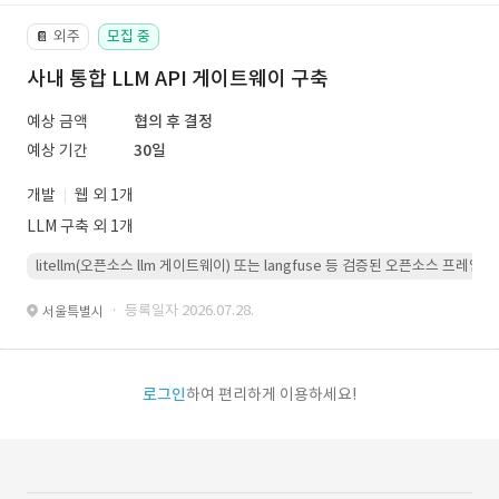
외주
모집 중
📔
사내 통합 LLM API 게이트웨이 구축
예상 금액
협의 후 결정
예상 기간
30일
개발
웹 외 1개
LLM 구축 외 1개
litellm(오픈소스 llm 게이트웨이) 또는 langfuse 등 검증된 오픈소스 프
· 등록일자 2026.07.28.
서울특별시
로그인
하여 편리하게 이용하세요!