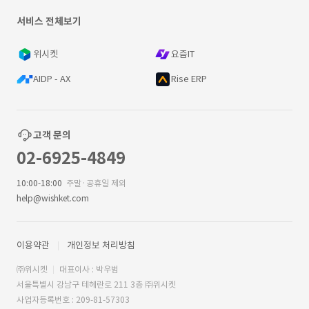
서비스 전체보기
위시켓
요즘IT
AIDP - AX
Rise ERP
고객 문의
02-6925-4849
10:00-18:00
주말·공휴일 제외
help@wishket.com
이용약관
개인정보 처리방침
㈜위시켓
대표이사 : 박우범
서울특별시 강남구 테헤란로 211 3층 ㈜위시켓
사업자등록번호 : 209-81-57303