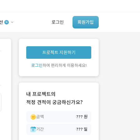
션
로그인
회원가입
유사사례 검색 AI
.
프로젝트 지원하기
‘이런 거’ 만들어본
개발 회사 있어?
로그인
하여 편리하게 이용하세요!
바로가기
내 프로젝트의
적정 견적이 궁금하신가요?
금액
??? 원
기간
??? 일