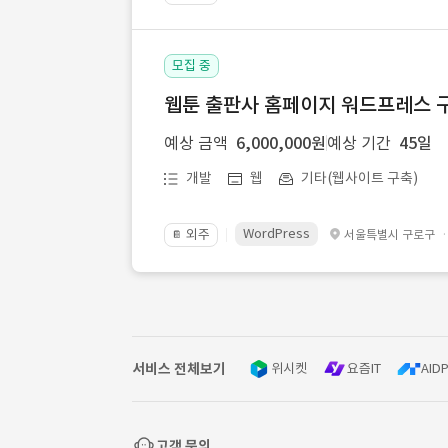
모집 중
웹툰 출판사 홈페이지 워드프레스 구
예상 금액
6,000,000원
예상 기간
45일
개발
웹
기타(웹사이트 구축)
WordPress
외주
서울특별시 구로구
📔
서비스 전체보기
위시켓
요즘IT
AIDP
고객 문의