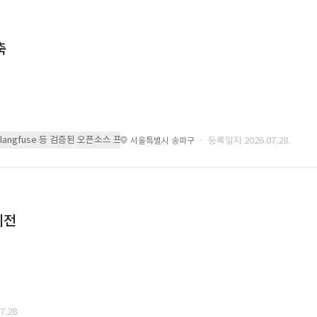
축
 또는 langfuse 등 검증된 오픈소스 프레임워크를 기반으로 시스템을 구축
· 등록일자 2026.07.28.
서울특별시 송파구
이전
.28.