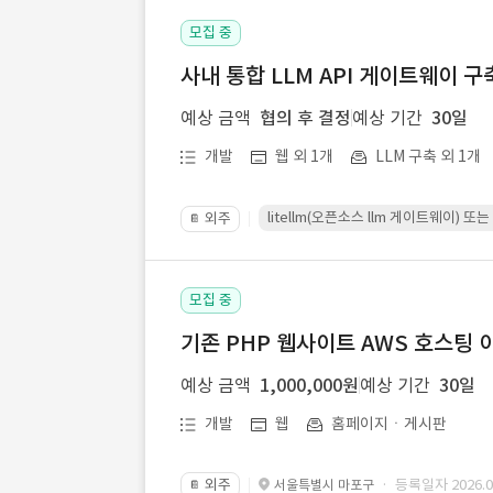
모집 중
사내 통합 LLM API 게이트웨이 구
예상 금액
협의 후 결정
예상 기간
30일
개발
웹 외 1개
LLM 구축 외 1개
litellm(오픈소스 llm 게이트웨이)
외주
📔
모집 중
기존 PHP 웹사이트 AWS 호스팅 
예상 금액
1,000,000원
예상 기간
30일
개발
웹
홈페이지ㆍ게시판
외주
· 등록일자 2026.07
서울특별시 마포구
📔