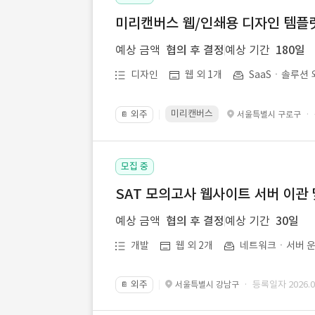
미리캔버스 웹/인쇄용 디자인 템플릿 
예상 금액
협의 후 결정
예상 기간
180일
디자인
웹 외 1개
SaaSㆍ솔루션 
미리캔버스
외주
·
서울특별시 구로구
📔
모집 중
SAT 모의고사 웹사이트 서버 이관 
예상 금액
협의 후 결정
예상 기간
30일
개발
웹 외 2개
네트워크ㆍ서버 운
외주
· 등록일자 2026.07
서울특별시 강남구
📔