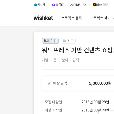
위시켓
요즘IT
AIDP - AX
Rise ERP
프로젝트 등록
프로젝트 찾기
프로젝트 찾기
모집 마감
외주
유사사례 검색 A
워드프레스 기반 컨텐츠 쇼핑
개발
웹
분야 미입력
5,000,000원
예상 금액
모집 마감일
2016년 03월 28일
예상 시작일
2016년 03월 29일