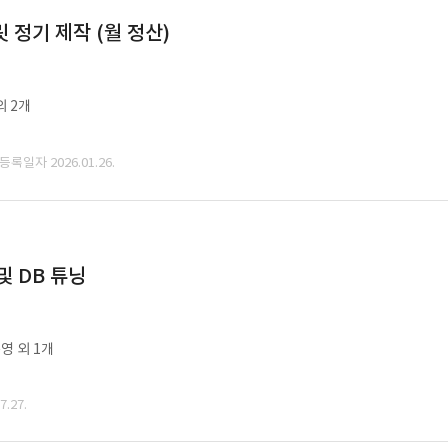
정기 제작 (월 정산)
외 2개
 등록일자 2026.01.26.
및 DB 튜닝
영 외 1개
.27.