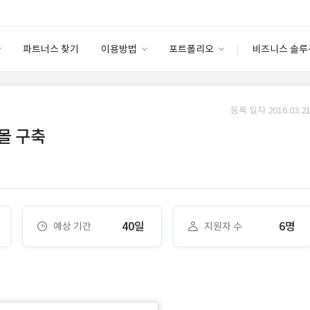
파트너스 찾기
이용방법
포트폴리오
비즈니스 솔루
이용방법
포트폴리오
엔터프라이즈
I
파트너 등급
이용후기
등록 일자 2016.03.21
안심 코드 케어
이용요금
솔루션 마켓
몰 구축
고객센터
스토어
40일
6명
예상 기간
지원자 수