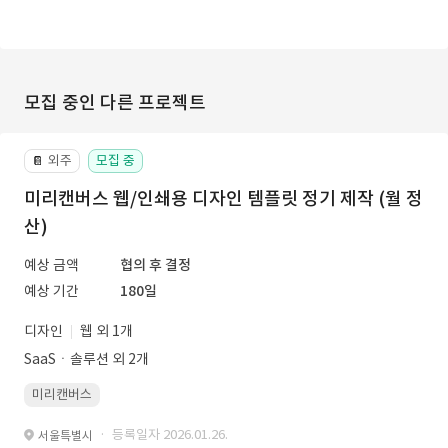
모집 중인 다른 프로젝트
외주
모집 중
📔
미리캔버스 웹/인쇄용 디자인 템플릿 정기 제작 (월 정
산)
예상 금액
협의 후 결정
예상 기간
180일
디자인
웹 외 1개
SaaSㆍ솔루션 외 2개
미리캔버스
· 등록일자 2026.01.26.
서울특별시