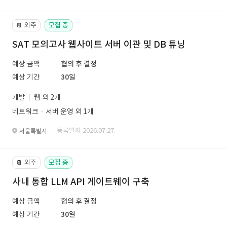
외주
모집 중
📔
SAT 모의고사 웹사이트 서버 이관 및 DB 튜닝
예상 금액
협의 후 결정
예상 기간
30일
개발
웹 외 2개
네트워크ㆍ서버 운영 외 1개
· 등록일자 2026.07.27.
서울특별시
외주
모집 중
📔
사내 통합 LLM API 게이트웨이 구축
예상 금액
협의 후 결정
예상 기간
30일