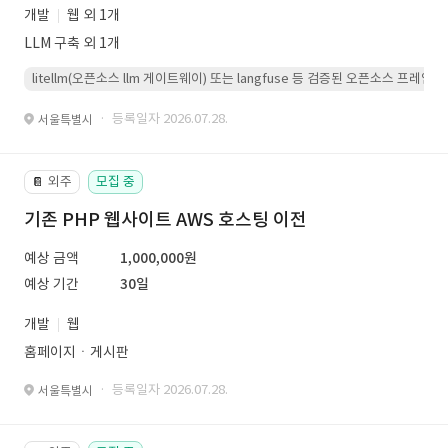
개발
웹 외 1개
LLM 구축 외 1개
litellm(오픈소스 llm 게이트웨이) 또는 langfuse 등 검증된 오픈소스 프
· 등록일자 2026.07.28.
서울특별시
외주
모집 중
📔
기존 PHP 웹사이트 AWS 호스팅 이전
예상 금액
1,000,000원
예상 기간
30일
개발
웹
홈페이지ㆍ게시판
· 등록일자 2026.07.28.
서울특별시