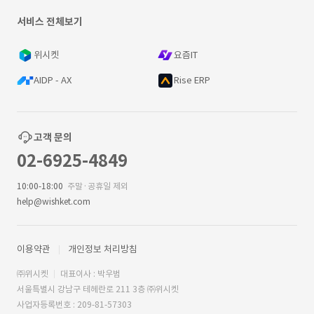
서비스 전체보기
위시켓
요즘IT
AIDP - AX
Rise ERP
고객 문의
02-6925-4849
10:00-18:00
주말·공휴일 제외
help@wishket.com
이용약관
개인정보 처리방침
㈜위시켓
대표이사 : 박우범
서울특별시 강남구 테헤란로 211 3층 ㈜위시켓
사업자등록번호 : 209-81-57303