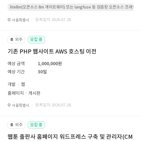
litellm(오픈소스 llm 게이트웨이) 또는 langfuse 등 검증된 오픈소스 프
· 등록일자 2026.07.28.
서울특별시
외주
모집 중
📔
기존 PHP 웹사이트 AWS 호스팅 이전
예상 금액
1,000,000원
예상 기간
30일
개발
웹
홈페이지ㆍ게시판
· 등록일자 2026.07.28.
서울특별시
외주
모집 중
📔
웹툰 출판사 홈페이지 워드프레스 구축 및 관리자(CM