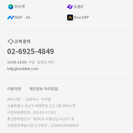
위시켓
요즘IT
AIDP - AX
Rise ERP
고객 문의
02-6925-4849
10:00-18:00
주말·공휴일 제외
help@wishket.com
이용약관
개인정보 처리방침
㈜위시켓
대표이사 : 박우범
서울특별시 강남구 테헤란로 211 3층 ㈜위시켓
사업자등록번호 : 209-81-57303
통신판매업신고 : 제2018-서울강남-02337 호
직업정보제공사업 신고번호 : J1200020180019