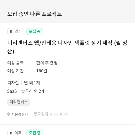
모집 중인 다른 프로젝트
외주
모집 중
📔
미리캔버스 웹/인쇄용 디자인 템플릿 정기 제작 (월 정
산)
예상 금액
협의 후 결정
예상 기간
180일
디자인
웹 외 1개
SaaSㆍ솔루션 외 2개
미리캔버스
· 등록일자 2026.01.26.
서울특별시
외주
모집 중
📔