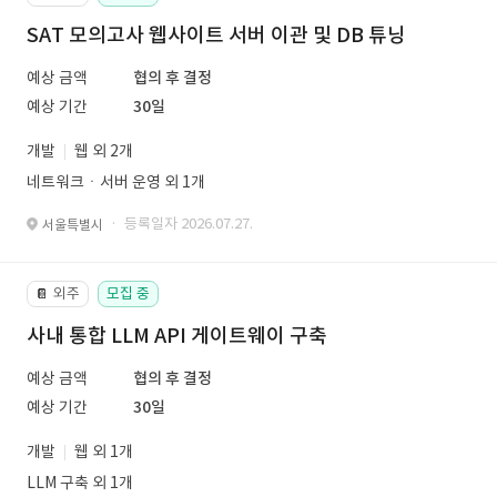
SAT 모의고사 웹사이트 서버 이관 및 DB 튜닝
예상 금액
협의 후 결정
예상 기간
30일
개발
웹 외 2개
네트워크ㆍ서버 운영 외 1개
· 등록일자 2026.07.27.
서울특별시
외주
모집 중
📔
사내 통합 LLM API 게이트웨이 구축
예상 금액
협의 후 결정
예상 기간
30일
개발
웹 외 1개
LLM 구축 외 1개