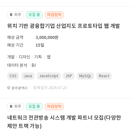
외주
모집 중
마감임박
📔
위치 기반 광융합기업 산업지도 프로토타입 웹 개발
예상 금액
3,000,000원
예상 기간
15일
개발 · 디자인 · 기획
웹
데이터 분석ㆍBI
CSS
Java
JavaScript
JSP
MySQL
React
Spring
· 등록일자 2026.07.23.
광주광역시
외주
모집 중
마감임박
📔
네트워크 전관방송 시스템 개발 파트너 모집(다양한
제안 트랙 가능)