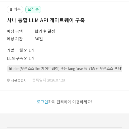
외주
모집 중
📔
사내 통합 LLM API 게이트웨이 구축
예상 금액
협의 후 결정
예상 기간
30일
개발
웹 외 1개
LLM 구축 외 1개
litellm(오픈소스 llm 게이트웨이) 또는 langfuse 등 검증된 오픈소스 프
· 등록일자 2026.07.28.
서울특별시
로그인
하여 편리하게 이용하세요!