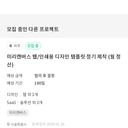
모집 중인 다른 프로젝트
외주
모집 중
📔
미리캔버스 웹/인쇄용 디자인 템플릿 정기 제작 (월 정
산)
예상 금액
협의 후 결정
예상 기간
180일
디자인
웹 외 1개
SaaSㆍ솔루션 외 2개
미리캔버스
· 등록일자 2026.01.26.
서울특별시