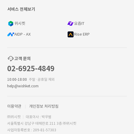
서비스 전체보기
위시켓
요즘IT
AIDP - AX
Rise ERP
고객 문의
02-6925-4849
10:00-18:00
주말·공휴일 제외
help@wishket.com
이용약관
개인정보 처리방침
㈜위시켓
대표이사 : 박우범
서울특별시 강남구 테헤란로 211 3층 ㈜위시켓
사업자등록번호 : 209-81-57303