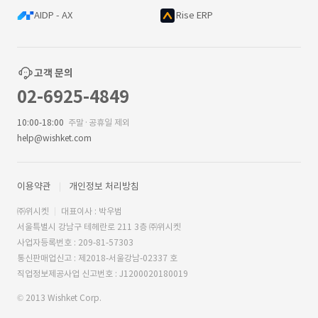
AIDP - AX
Rise ERP
고객 문의
02-6925-4849
10:00-18:00
주말·공휴일 제외
help@wishket.com
이용약관
개인정보 처리방침
㈜위시켓
대표이사 : 박우범
서울특별시 강남구 테헤란로 211 3층 ㈜위시켓
사업자등록번호 : 209-81-57303
통신판매업신고 : 제2018-서울강남-02337 호
직업정보제공사업 신고번호 : J1200020180019
© 2013 Wishket Corp.