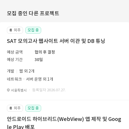
모집 중인 다른 프로젝트
외주
모집 중
📔
SAT 모의고사 웹사이트 서버 이관 및 DB 튜닝
예상 금액
협의 후 결정
예상 기간
30일
개발
웹 외 2개
네트워크ㆍ서버 운영 외 1개
· 등록일자 2026.07.27.
서울특별시
외주
모집 중
📔
안드로이드 하이브리드(WebView) 앱 제작 및 Goog
le Play 배포