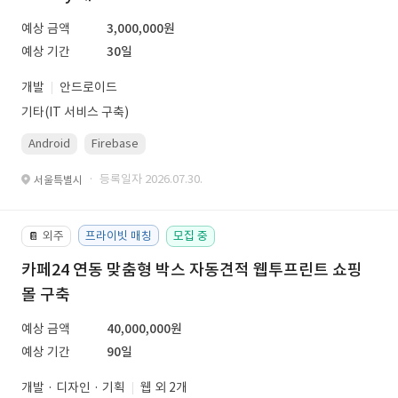
예상 금액
3,000,000원
예상 기간
30일
개발
안드로이드
기타(IT 서비스 구축)
Android
Firebase
· 등록일자 2026.07.30.
서울특별시
외주
프라이빗 매칭
모집 중
📔
카페24 연동 맞춤형 박스 자동견적 웹투프린트 쇼핑
몰 구축
예상 금액
40,000,000원
예상 기간
90일
개발 · 디자인 · 기획
웹 외 2개