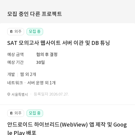
모집 중인 다른 프로젝트
외주
모집 중
📔
SAT 모의고사 웹사이트 서버 이관 및 DB 튜닝
예상 금액
협의 후 결정
예상 기간
30일
개발
웹 외 2개
네트워크ㆍ서버 운영 외 1개
· 등록일자 2026.07.27.
서울특별시
외주
모집 중
📔
안드로이드 하이브리드(WebView) 앱 제작 및 Goog
le Play 배포