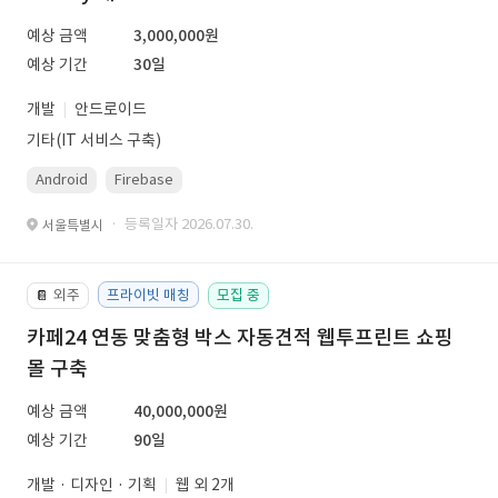
예상 금액
3,000,000원
예상 기간
30일
개발
안드로이드
기타(IT 서비스 구축)
Android
Firebase
· 등록일자 2026.07.30.
서울특별시
외주
프라이빗 매칭
모집 중
📔
카페24 연동 맞춤형 박스 자동견적 웹투프린트 쇼핑
몰 구축
예상 금액
40,000,000원
예상 기간
90일
개발 · 디자인 · 기획
웹 외 2개