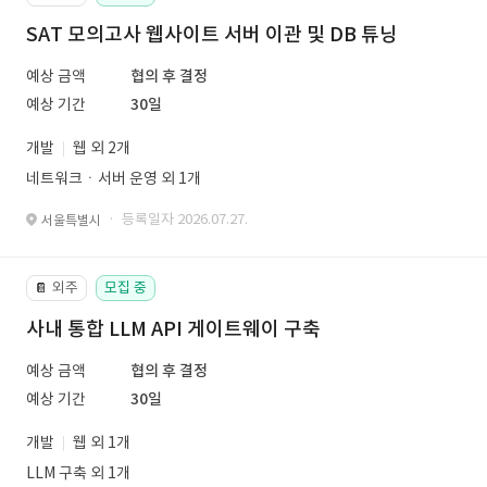
SAT 모의고사 웹사이트 서버 이관 및 DB 튜닝
예상 금액
협의 후 결정
예상 기간
30일
개발
웹 외 2개
네트워크ㆍ서버 운영 외 1개
· 등록일자 2026.07.27.
서울특별시
외주
모집 중
📔
사내 통합 LLM API 게이트웨이 구축
예상 금액
협의 후 결정
예상 기간
30일
개발
웹 외 1개
LLM 구축 외 1개