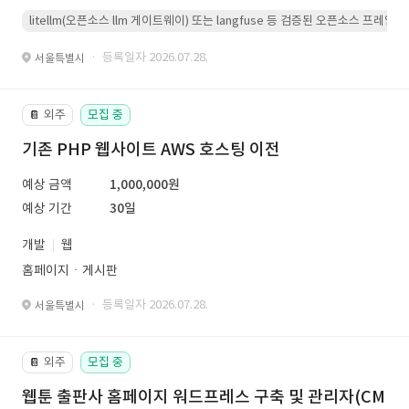
litellm(오픈소스 llm 게이트웨이) 또는 langfuse 등 검증된 오픈소스 프
· 등록일자 2026.07.28.
서울특별시
외주
모집 중
📔
기존 PHP 웹사이트 AWS 호스팅 이전
예상 금액
1,000,000원
예상 기간
30일
개발
웹
홈페이지ㆍ게시판
· 등록일자 2026.07.28.
서울특별시
외주
모집 중
📔
웹툰 출판사 홈페이지 워드프레스 구축 및 관리자(CM