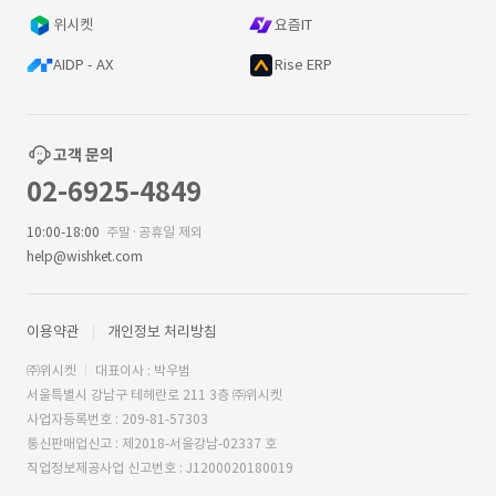
위시켓
요즘IT
AIDP - AX
Rise ERP
고객 문의
02-6925-4849
10:00-18:00
주말·공휴일 제외
help@wishket.com
이용약관
개인정보 처리방침
㈜위시켓
대표이사 : 박우범
서울특별시 강남구 테헤란로 211 3층 ㈜위시켓
사업자등록번호 : 209-81-57303
통신판매업신고 : 제2018-서울강남-02337 호
직업정보제공사업 신고번호 : J1200020180019