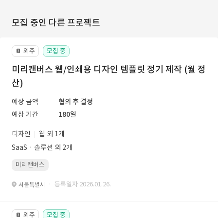
모집 중인 다른 프로젝트
외주
모집 중
📔
미리캔버스 웹/인쇄용 디자인 템플릿 정기 제작 (월 정
산)
예상 금액
협의 후 결정
예상 기간
180일
디자인
웹 외 1개
SaaSㆍ솔루션 외 2개
미리캔버스
· 등록일자 2026.01.26.
서울특별시
외주
모집 중
📔