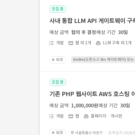
모집 중
사내 통합 LLM API 게이트웨이 구
예상 금액
협의 후 결정
예상 기간
30일
개발
웹 외 1개
LLM 구축 외 1개
litellm(오픈소스 llm 게이트웨이)
외주
📔
모집 중
기존 PHP 웹사이트 AWS 호스팅 
예상 금액
1,000,000원
예상 기간
30일
개발
웹
홈페이지ㆍ게시판
외주
· 등록일자 2026.07
서울특별시 마포구
📔