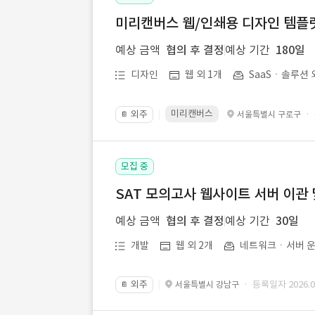
미리캔버스 웹/인쇄용 디자인 템플릿 
예상 금액
협의 후 결정
예상 기간
180일
디자인
웹 외 1개
SaaSㆍ솔루션 
미리캔버스
외주
·
서울특별시 구로구
📔
모집 중
SAT 모의고사 웹사이트 서버 이관 
예상 금액
협의 후 결정
예상 기간
30일
개발
웹 외 2개
네트워크ㆍ서버 운
외주
· 등록일자 2026.07
서울특별시 강남구
📔