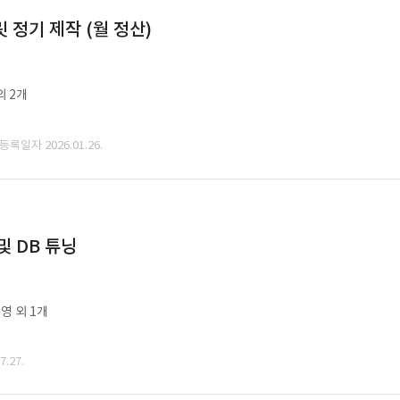
정기 제작 (월 정산)
외 2개
 등록일자 2026.01.26.
및 DB 튜닝
영 외 1개
.27.