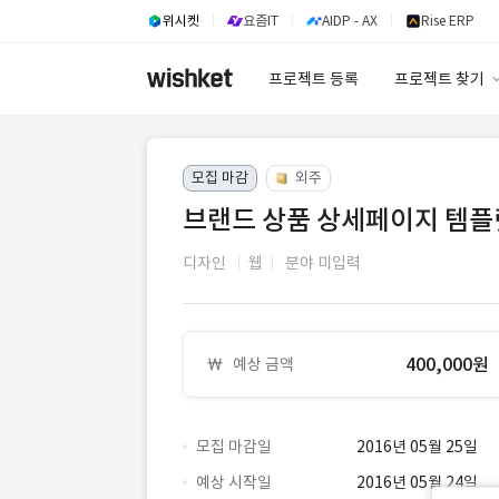
위시켓
요즘IT
AIDP - AX
Rise ERP
프로젝트 등록
프로젝트 찾기
프로젝트 찾기
모집 마감
외주
유사사례 검색 A
브랜드 상품 상세페이지 템플
디자인
웹
분야 미입력
400,000원
예상 금액
모집 마감일
2016년 05월 25일
예상 시작일
2016년 05월 24일