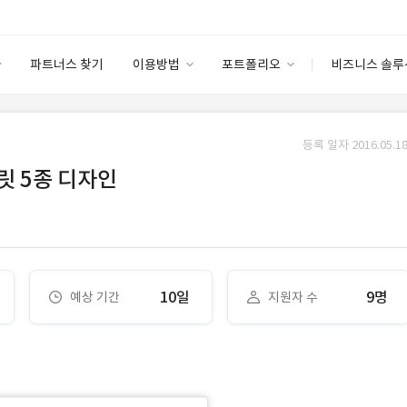
파트너스 찾기
이용방법
포트폴리오
비즈니스 솔루
이용방법
포트폴리오
엔터프라이즈
I
파트너 등급
이용후기
등록 일자 2016.05.18
안심 코드 케어
이용요금
솔루션 마켓
릿 5종 디자인
고객센터
스토어
10일
9명
예상 기간
지원자 수