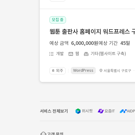
모집 중
웹툰 출판사 홈페이지 워드프레스 구
예상 금액
6,000,000원
예상 기간
45일
개발
웹
기타(웹사이트 구축)
WordPress
외주
서울특별시 구로구
📔
서비스 전체보기
위시켓
요즘IT
AIDP
고객 문의