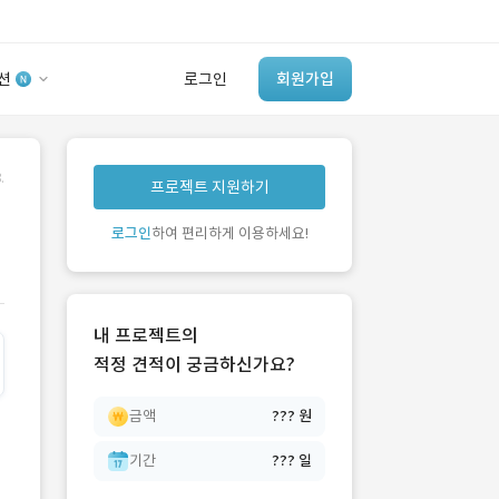
션
로그인
회원가입
유사사례 검색 AI
.
프로젝트 지원하기
‘이런 거’ 만들어본
개발 회사 있어?
로그인
하여 편리하게 이용하세요!
바로가기
내 프로젝트의
적정 견적이 궁금하신가요?
금액
??? 원
기간
??? 일