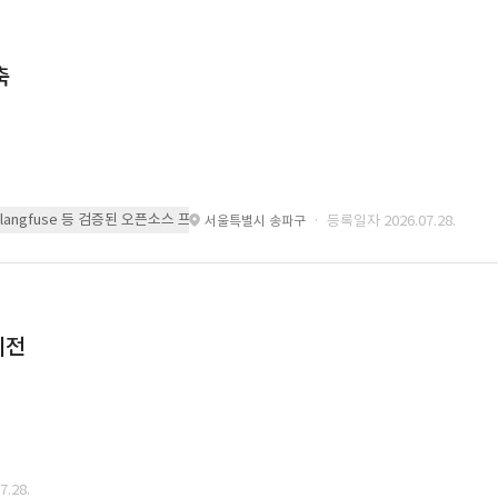
축
 또는 langfuse 등 검증된 오픈소스 프레임워크를 기반으로 시스템을 구축
· 등록일자 2026.07.28.
서울특별시 송파구
이전
.28.