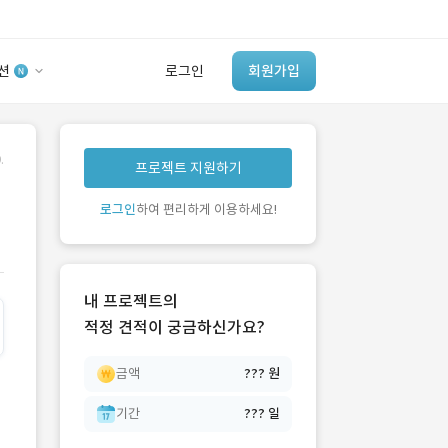
션
로그인
회원가입
유사사례 검색 AI
.
프로젝트 지원하기
‘이런 거’ 만들어본
개발 회사 있어?
로그인
하여 편리하게 이용하세요!
바로가기
내 프로젝트의
적정 견적이 궁금하신가요?
금액
??? 원
기간
??? 일