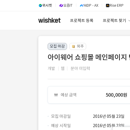
위시켓
요즘IT
AIDP - AX
Rise ERP
프로젝트 등록
프로젝트 찾기
프로젝트 찾기
모집 마감
외주
유사사례 검색 A
아이웨어 쇼핑몰 메인페이지
개발
웹
분야 미입력
500,000원
예상 금액
모집 마감일
2016년 05월 23일
예상 시작일
2016년 05월 23일