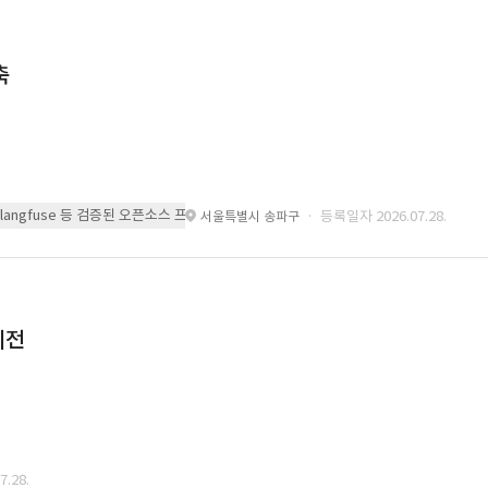
축
 또는 langfuse 등 검증된 오픈소스 프레임워크를 기반으로 시스템을 구축
· 등록일자 2026.07.28.
서울특별시 송파구
이전
.28.