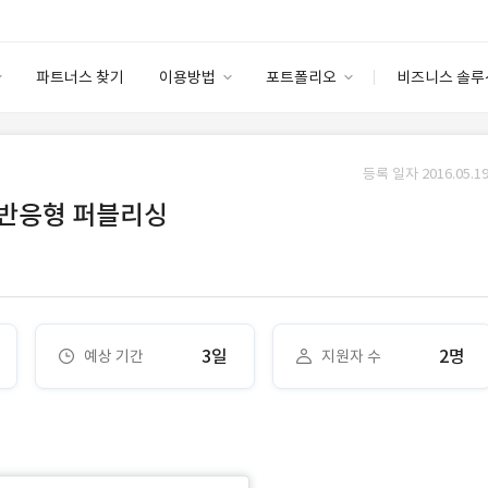
파트너스 찾기
이용방법
포트폴리오
비즈니스 솔루
이용방법
포트폴리오
엔터프라이즈
I
파트너 등급
이용후기
등록 일자 2016.05.19
안심 코드 케어
이용요금
솔루션 마켓
 반응형 퍼블리싱
고객센터
스토어
3일
2명
예상 기간
지원자 수