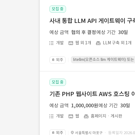
모집 중
사내 통합 LLM API 게이트웨이 구
예상 금액
협의 후 결정
예상 기간
30일
개발
웹 외 1개
LLM 구축 외 1개
litellm(오픈소스 llm 게이트웨이)
외주
📔
모집 중
기존 PHP 웹사이트 AWS 호스팅 
예상 금액
1,000,000원
예상 기간
30일
개발
웹
홈페이지ㆍ게시판
외주
· 등록일자 2026.07
서울특별시 마포구
📔