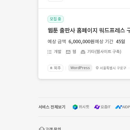
모집 중
웹툰 출판사 홈페이지 워드프레스 구
예상 금액
6,000,000원
예상 기간
45일
개발
웹
기타(웹사이트 구축)
WordPress
외주
서울특별시 구로구
📔
서비스 전체보기
위시켓
요즘IT
AIDP
고객 문의