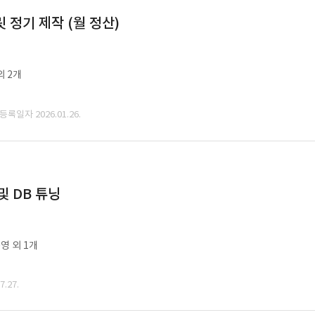
정기 제작 (월 정산)
외 2개
 등록일자 2026.01.26.
및 DB 튜닝
영 외 1개
.27.