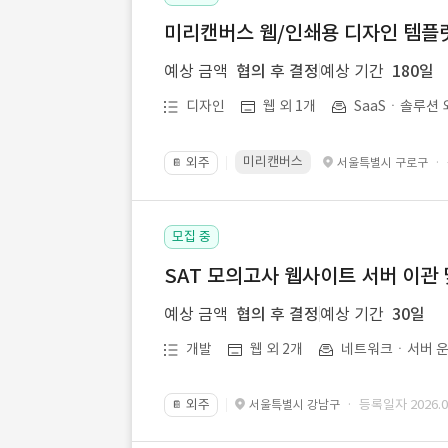
미리캔버스 웹/인쇄용 디자인 템플릿 
예상 금액
협의 후 결정
예상 기간
180일
디자인
웹 외 1개
SaaSㆍ솔루션 
미리캔버스
외주
·
서울특별시 구로구
📔
모집 중
SAT 모의고사 웹사이트 서버 이관 
예상 금액
협의 후 결정
예상 기간
30일
개발
웹 외 2개
네트워크ㆍ서버 운
외주
· 등록일자 2026.07
서울특별시 강남구
📔