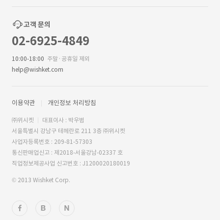
고객 문의
02-6925-4849
10:00-18:00
주말·공휴일 제외
help@wishket.com
이용약관
개인정보 처리방침
㈜위시켓
대표이사 : 박우범
서울특별시 강남구 테헤란로 211 3층 ㈜위시켓
사업자등록번호 : 209-81-57303
통신판매업신고 : 제2018-서울강남-02337 호
직업정보제공사업 신고번호 : J1200020180019
© 2013 Wishket Corp.