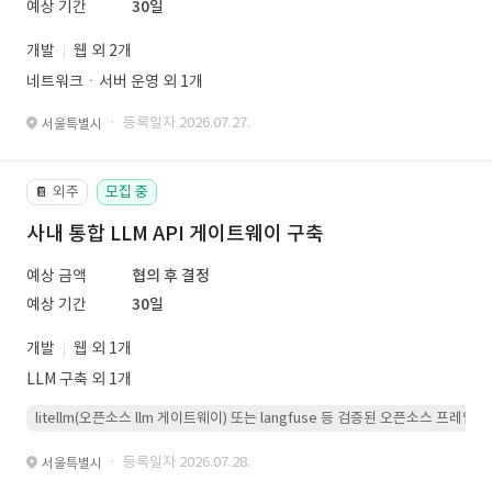
예상 기간
30일
개발
웹 외 2개
네트워크ㆍ서버 운영 외 1개
· 등록일자 2026.07.27.
서울특별시
외주
모집 중
📔
사내 통합 LLM API 게이트웨이 구축
예상 금액
협의 후 결정
예상 기간
30일
개발
웹 외 1개
LLM 구축 외 1개
litellm(오픈소스 llm 게이트웨이) 또는 langfuse 등 검증된 오픈소스 프
· 등록일자 2026.07.28.
서울특별시