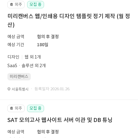
외주
모집 중
📔
미리캔버스 웹/인쇄용 디자인 템플릿 정기 제작 (월 정
산)
예상 금액
협의 후 결정
예상 기간
180일
디자인
웹 외 1개
SaaSㆍ솔루션 외 2개
미리캔버스
· 등록일자 2026.01.26.
서울특별시
외주
모집 중
📔
SAT 모의고사 웹사이트 서버 이관 및 DB 튜닝
예상 금액
협의 후 결정