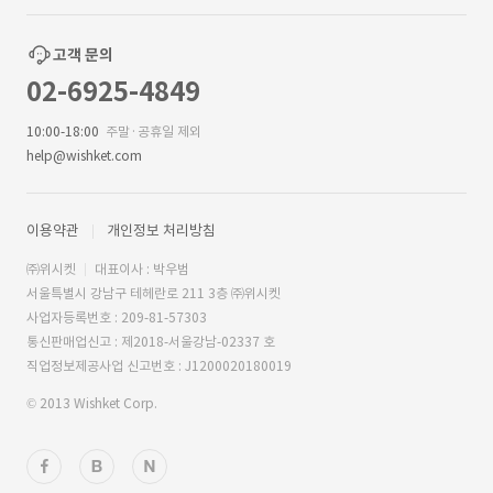
고객 문의
02-6925-4849
10:00-18:00
주말·공휴일 제외
help@wishket.com
이용약관
개인정보 처리방침
㈜위시켓
대표이사 : 박우범
서울특별시 강남구 테헤란로 211 3층 ㈜위시켓
사업자등록번호 : 209-81-57303
통신판매업신고 : 제2018-서울강남-02337 호
직업정보제공사업 신고번호 : J1200020180019
© 2013 Wishket Corp.