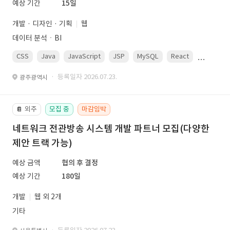
예상 기간
15일
개발 · 디자인 · 기획
웹
데이터 분석ㆍBI
CSS
Java
JavaScript
JSP
MySQL
React
Spring
· 등록일자 2026.07.23.
광주광역시
외주
모집 중
마감임박
📔
네트워크 전관방송 시스템 개발 파트너 모집(다양한
제안 트랙 가능)
예상 금액
협의 후 결정
예상 기간
180일
개발
웹 외 2개
기타