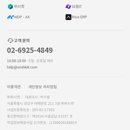
위시켓
요즘IT
AIDP - AX
Rise ERP
고객 문의
02-6925-4849
10:00-18:00
주말·공휴일 제외
help@wishket.com
이용약관
개인정보 처리방침
㈜위시켓
대표이사 : 박우범
서울특별시 강남구 테헤란로 211 3층 ㈜위시켓
사업자등록번호 : 209-81-57303
통신판매업신고 : 제2018-서울강남-02337 호
직업정보제공사업 신고번호 : J1200020180019