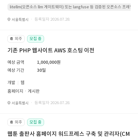
litellm(오픈소스 llm 게이트웨이) 또는 langfuse 등 검증된 오픈소스 프
· 등록일자 2026.07.28.
서울특별시
외주
모집 중
📔
기존 PHP 웹사이트 AWS 호스팅 이전
예상 금액
1,000,000원
예상 기간
30일
개발
웹
홈페이지ㆍ게시판
· 등록일자 2026.07.28.
서울특별시
외주
모집 중
📔
웹툰 출판사 홈페이지 워드프레스 구축 및 관리자(CM