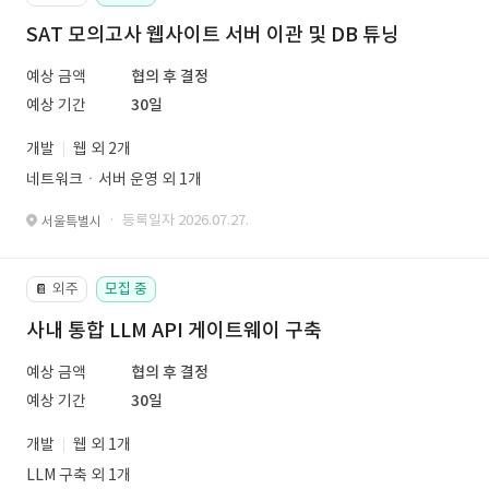
SAT 모의고사 웹사이트 서버 이관 및 DB 튜닝
예상 금액
협의 후 결정
예상 기간
30일
개발
웹 외 2개
네트워크ㆍ서버 운영 외 1개
· 등록일자 2026.07.27.
서울특별시
외주
모집 중
📔
사내 통합 LLM API 게이트웨이 구축
예상 금액
협의 후 결정
예상 기간
30일
개발
웹 외 1개
LLM 구축 외 1개