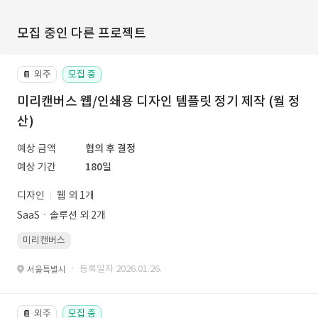
모집 중인 다른 프로젝트
외주
모집 중
📔
미리캔버스 웹/인쇄용 디자인 템플릿 정기 제작 (월 정
산)
예상 금액
협의 후 결정
예상 기간
180일
디자인
웹 외 1개
SaaSㆍ솔루션 외 2개
미리캔버스
· 등록일자 2026.01.26.
서울특별시
외주
모집 중
📔