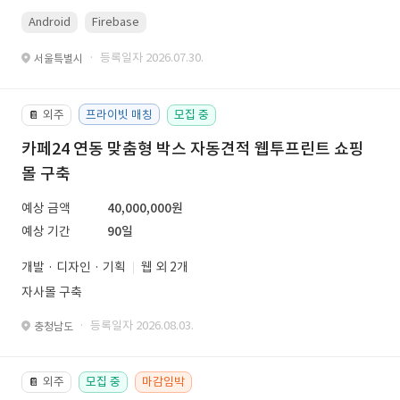
Android
Firebase
· 등록일자 2026.07.30.
서울특별시
외주
프라이빗 매칭
모집 중
📔
카페24 연동 맞춤형 박스 자동견적 웹투프린트 쇼핑
몰 구축
예상 금액
40,000,000원
예상 기간
90일
개발 · 디자인 · 기획
웹 외 2개
자사몰 구축
· 등록일자 2026.08.03.
충청남도
외주
모집 중
마감임박
📔