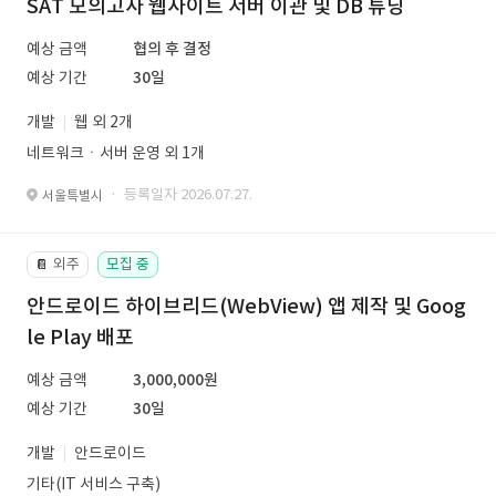
SAT 모의고사 웹사이트 서버 이관 및 DB 튜닝
예상 금액
협의 후 결정
예상 기간
30일
개발
웹 외 2개
네트워크ㆍ서버 운영 외 1개
· 등록일자 2026.07.27.
서울특별시
외주
모집 중
📔
안드로이드 하이브리드(WebView) 앱 제작 및 Goog
le Play 배포
예상 금액
3,000,000원
예상 기간
30일
개발
안드로이드
기타(IT 서비스 구축)