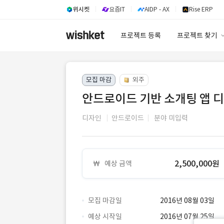
위시켓
요즘IT
AIDP - AX
Rise ERP
프로젝트 등록
프로젝트 찾기
프로젝트 찾기
모집 마감
외주
유사사례 검색 A
안드로이드 기반 소개팅 앱 
디자인
안드로이드
분야 미입력
2,500,000원
예상 금액
모집 마감일
2016년 08월 03일
예상 시작일
2016년 07월 25일