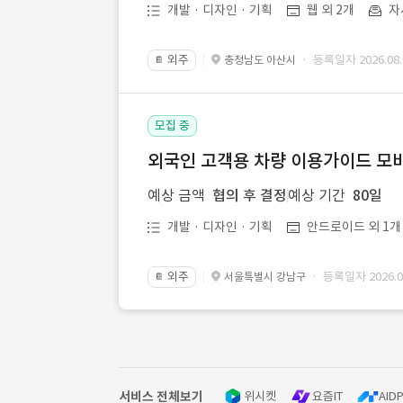
개발 · 디자인 · 기획
웹 외 2개
자
외주
· 등록일자 2026.08.
충청남도 아산시
📔
모집 중
외국인 고객용 차량 이용가이드 모바
예상 금액
협의 후 결정
예상 기간
80일
개발 · 디자인 · 기획
안드로이드 외 1개
외주
· 등록일자 2026.08
서울특별시 강남구
📔
서비스 전체보기
위시켓
요즘IT
AIDP