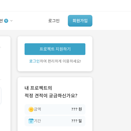
션
로그인
회원가입
유사사례 검색 AI
.
프로젝트 지원하기
‘이런 거’ 만들어본
개발 회사 있어?
로그인
하여 편리하게 이용하세요!
바로가기
내 프로젝트의
적정 견적이 궁금하신가요?
금액
??? 원
기간
??? 일