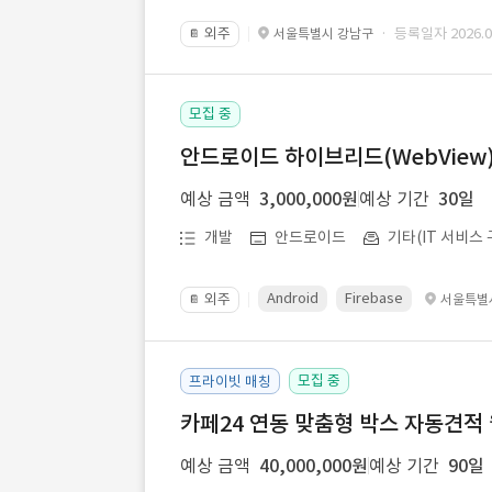
외주
· 등록일자 2026.07
서울특별시 강남구
📔
모집 중
안드로이드 하이브리드(WebView) 앱
예상 금액
3,000,000원
예상 기간
30일
개발
안드로이드
기타(IT 서비스 
Android
Firebase
외주
서울특별
📔
모집 중
프라이빗 매칭
카페24 연동 맞춤형 박스 자동견적
예상 금액
40,000,000원
예상 기간
90일