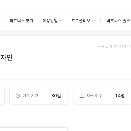
파트너스 찾기
이용방법
포트폴리오
비즈니스 솔루
이용방법
포트폴리오
엔터프라이즈
I
파트너 등급
이용후기
등록 일자 2016.07.14
안심 코드 케어
이용요금
솔루션 마켓
디자인
고객센터
스토어
30일
14명
예상 기간
지원자 수