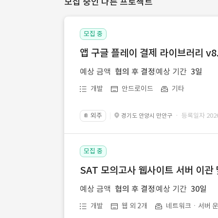
모집 중인 다른 프로젝트
모집 중
앱 구글 플레이 결제 라이브러리 v8.
예상 금액
협의 후 결정
예상 기간
3일
개발
안드로이드
기타
외주
· 등록일자 2026.
경기도 안양시 만안구
📔
모집 중
SAT 모의고사 웹사이트 서버 이관 
예상 금액
협의 후 결정
예상 기간
30일
개발
웹 외 2개
네트워크ㆍ서버 운