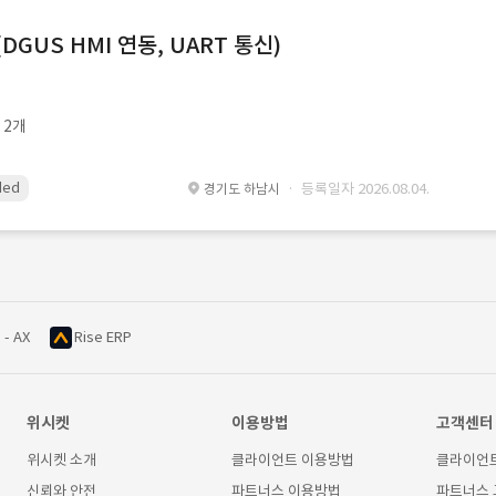
DGUS HMI 연동, UART 통신)
 2개
ded
dwin 임베디드 hmi
uart
· 등록일자 2026.08.04.
경기도 하남시
 - AX
Rise ERP
위시켓
이용방법
고객센터
위시켓 소개
클라이언트 이용방법
클라이언
신뢰와 안전
파트너스 이용방법
파트너스