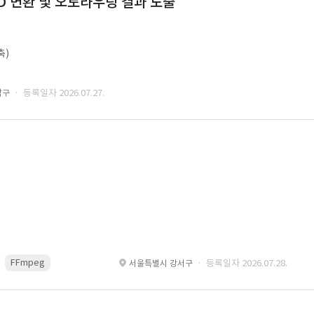
CAD 변환 및 오토라우팅 결과 도출
축)
· 등록일자 2026.07.27.
남구
FFmpeg
VisualStudio
OrCAD
· 등록일자 2026.07.28.
서울특별시 강서구