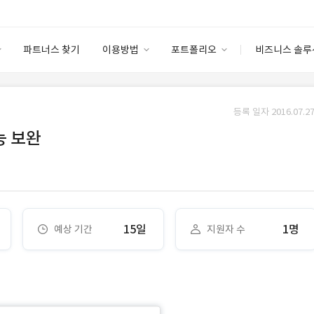
파트너스 찾기
이용방법
포트폴리오
비즈니스 솔루
이용방법
포트폴리오
엔터프라이즈
I
파트너 등급
이용후기
등록 일자 2016.07.27
안심 코드 케어
이용요금
솔루션 마켓
능 보완
고객센터
스토어
15일
1명
예상 기간
지원자 수