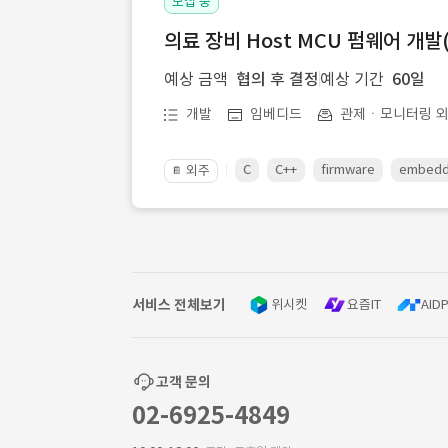
모집 중
의료 장비 Host MCU 펌웨어 개발(
예상 금액
협의 후 결정
예상 기간
60일
개발
임베디드
관제ㆍ모니터링 외
C
C++
firmware
embed
외주
📔
서비스 전체보기
위시켓
요즘IT
AIDP
고객 문의
02-6925-4849