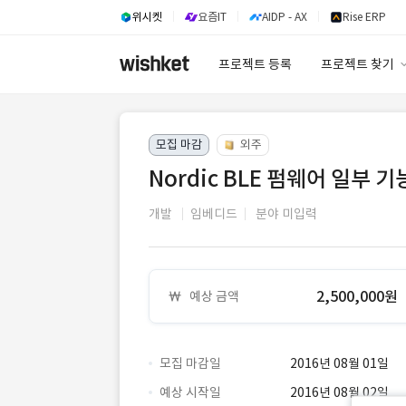
위시켓
요즘IT
AIDP - AX
Rise ERP
프로젝트 등록
프로젝트 찾기
프로젝트 찾기
모집 마감
외주
유사사례 검색 A
Nordic BLE 펌웨어 일부 기
개발
임베디드
분야 미입력
2,500,000원
예상 금액
모집 마감일
2016년 08월 01일
예상 시작일
2016년 08월 02일