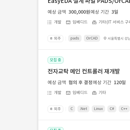
EasyEDA 설계 파일 PADS/Or
예상 금액
300,000원
예상 기간
3일
개발
임베디드
기타(IT 서비스 구
pads
OrCAD
외주
서울특별시 강
📔
모집 중
전자교탁 메인 컨트롤러 재개발
예상 금액
협의 후 결정
예상 기간
120일
개발
임베디드
기타
C
.Net
Linux
C#
C++
외주
📔