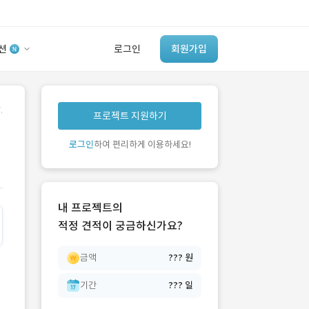
션
로그인
회원가입
유사사례 검색 AI
.
프로젝트 지원하기
‘이런 거’ 만들어본
개발 회사 있어?
로그인
하여 편리하게 이용하세요!
바로가기
내 프로젝트의
적정 견적이 궁금하신가요?
금액
??? 원
기간
??? 일