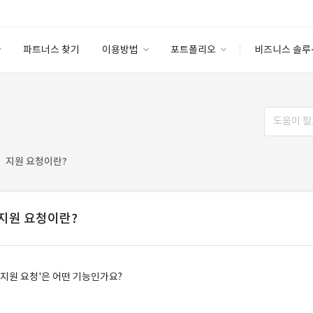
파트너스 찾기
이용방법
포트폴리오
비즈니스 솔루
이용방법
포트폴리오
엔터프라이즈
I
파트너 등급
이용후기
안심 코드 케어
이용요금
솔루션 마켓
고객센터
스토어
지원 요청이란?
지원 요청이란?
'지원 요청'은 어떤 기능인가요?