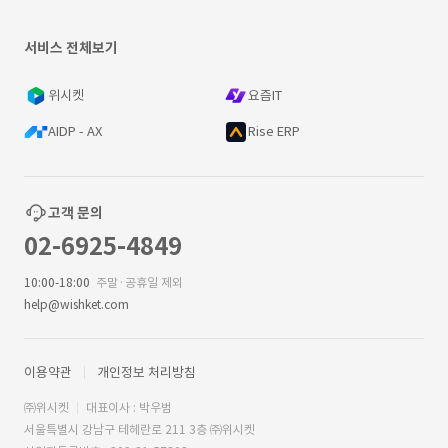
서비스 전체보기
위시켓
요즘IT
AIDP - AX
Rise ERP
고객 문의
02-6925-4849
10:00-18:00
주말·공휴일 제외
help@wishket.com
이용약관
개인정보 처리방침
㈜위시켓
대표이사 : 박우범
서울특별시 강남구 테헤란로 211 3층 ㈜위시켓