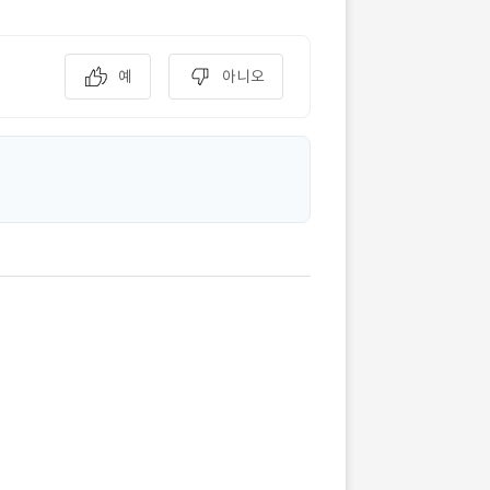
예
아니오