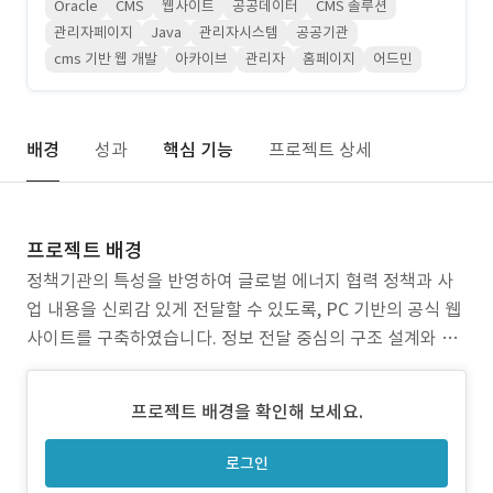
Oracle
CMS
웹사이트
공공데이터
CMS 솔루션
관리자페이지
Java
관리자시스템
공공기관
cms 기반 웹 개발
아카이브
관리자
홈페이지
어드민
배경
성과
핵심 기능
프로젝트 상세
프로젝트 배경
정책기관의 특성을 반영하여 글로벌 에너지 협력 정책과 사
업 내용을 신뢰감 있게 전달할 수 있도록, PC 기반의 공식 웹
사이트를 구축하였습니다. 정보 전달 중심의 구조 설계와 관
리자 기능 개선을 통해 다양한 이해관계자에게 체계적이고
안정적인 정보를 제공할 수 있도록 하였습니다. 외교통상부
프로젝트 배경을 확인해 보세요.
산하기관으로서 요구되는 보안, 접근성, 공공 웹사이트 가이
드라인을 충실히 반영하였으며, 에너지 정책, 국제협력사업,
로그인
공