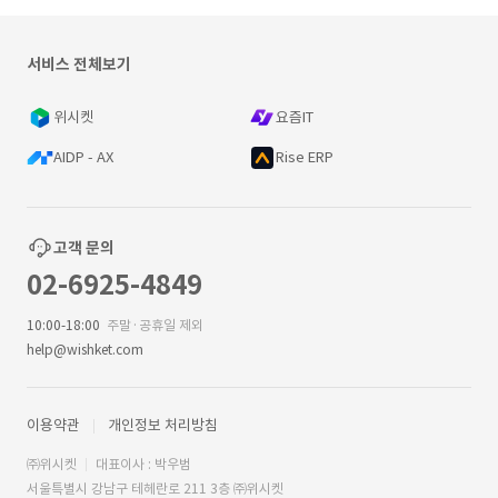
서비스 전체보기
위시켓
요즘IT
AIDP - AX
Rise ERP
고객 문의
02-6925-4849
10:00-18:00
주말·공휴일 제외
help@wishket.com
이용약관
개인정보 처리방침
㈜위시켓
대표이사 : 박우범
서울특별시 강남구 테헤란로 211 3층 ㈜위시켓