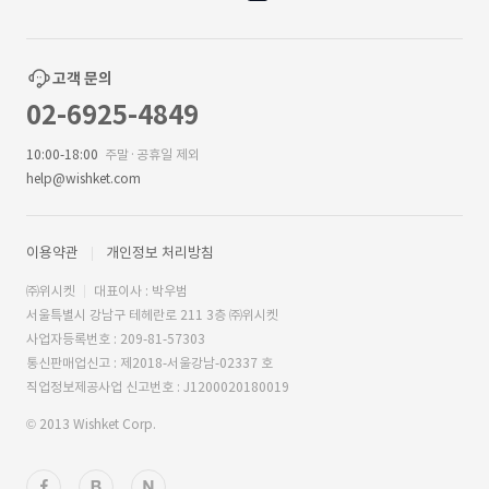
고객 문의
02-6925-4849
10:00-18:00
주말·공휴일 제외
help@wishket.com
이용약관
개인정보 처리방침
㈜위시켓
대표이사 : 박우범
서울특별시 강남구 테헤란로 211 3층 ㈜위시켓
사업자등록번호 : 209-81-57303
통신판매업신고 : 제2018-서울강남-02337 호
직업정보제공사업 신고번호 : J1200020180019
© 2013 Wishket Corp.