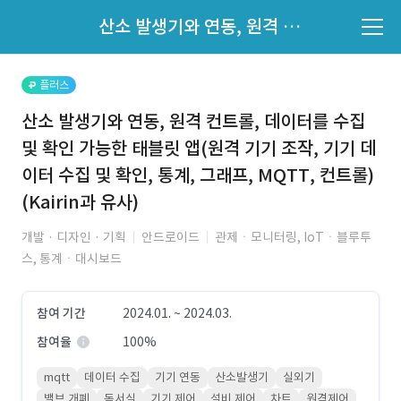
파트너의 지원 여부는 '지원자 목록'에서 확인하세요.
산소 발생기와 연동, 원격 컨트롤, 데이터를 수집 및 확인 가능한 태블릿 앱(원격 기기 조작, 기기 데이터 수집 및 확인, 통계, 그래프, MQTT, 컨트롤)(Kairin과 유사)
지원자 목록 바로가기
플러스
산소 발생기와 연동, 원격 컨트롤, 데이터를 수집
및 확인 가능한 태블릿 앱(원격 기기 조작, 기기 데
이터 수집 및 확인, 통계, 그래프, MQTT, 컨트롤)
(Kairin과 유사)
개발 · 디자인 · 기획
안드로이드
관제ㆍ모니터링, IoTㆍ블루투
스, 통계ㆍ대시보드
참여 기간
2024.01. ~ 2024.03.
참여율
100%
mqtt
데이터 수집
기기 연동
산소발생기
실외기
밸브 개폐
독서실
기기 제어
설비 제어
차트
원격제어