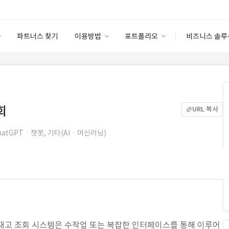
파트너스 찾기
이용방법
포트폴리오
비즈니스 솔루
이용방법
포트폴리오
엔터프라이즈
I
파트너 등급
이용후기
안심 코드 케어
이용요금
솔루션 마켓
고객센터
스토어
회
URL 복사
 ChatGPTㆍ챗봇, 기타(AIㆍ머신러닝)
의 재고 조회 시스템은 수작업 또는 복잡한 인터페이스를 통해 이루어