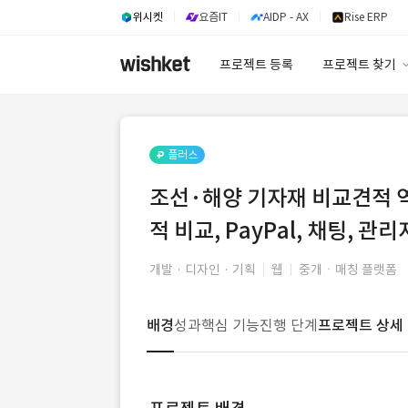
위시켓
요즘IT
AIDP - AX
Rise ERP
프로젝트 등록
프로젝트 찾기
프로젝트 찾기
유사사례 검색 A
플러스
조선·해양 기자재 비교견적 역경
적 비교, PayPal, 채팅, 관
개발 · 디자인 · 기획
웹
중개ㆍ매칭 플랫폼
배경
성과
핵심 기능
진행 단계
프로젝트 상세