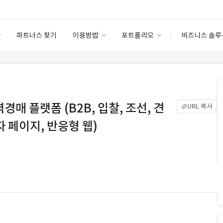
파트너스 찾기
이용방법
포트폴리오
비즈니스 솔루
이용방법
포트폴리오
엔터프라이즈
I
파트너 등급
이용후기
안심 코드 케어
이용요금
솔루션 마켓
고객센터
스토어
매 플랫폼 (B2B, 입찰, 조선, 견
URL 복사
리자 페이지, 반응형 웹)