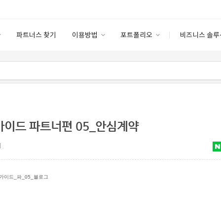
파트너스 찾기
이용방법
포트폴리오
비즈니스 솔루
이용방법
포트폴리오
엔터프라이즈
I
파트너 등급
이용후기
안심 코드 케어
이용요금
솔루션 마켓
고객센터
스토어
가이드 파트너편 05_안심계약
1.