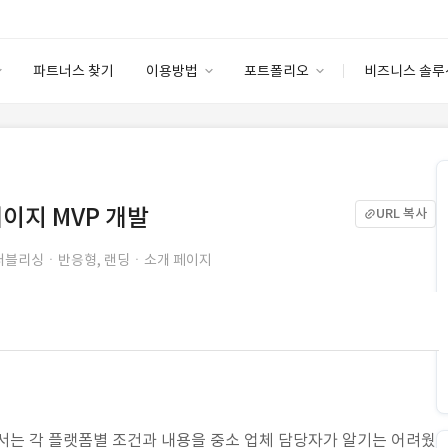
파트너스 찾기
이용방법
포트폴리오
비즈니스 솔루
이용방법
포트폴리오
엔터프라이즈
I
파트너 등급
이용후기
안심 코드 케어
이용요금
솔루션 마켓
고객센터
스토어
이지 MVP 개발
URL 복사
퍼블리싱ㆍ반응형, 랜딩ㆍ소개 페이지
서는 각 플랫폼별 조건과 내용을 중소 업체 담당자가 알기는 어려웠