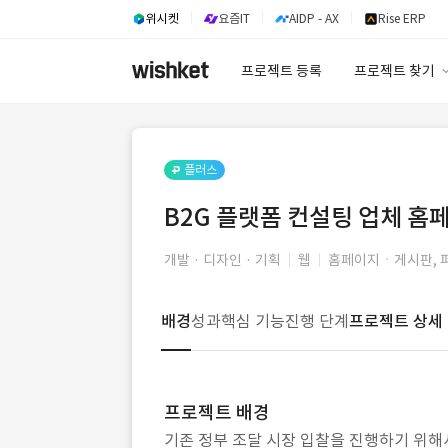
위시켓
요즘IT
AIDP - AX
Rise ERP
프로젝트 등록
프로젝트 찾기
프로젝트 찾기
유사사례 검색 A
플러스
B2G 플랫폼 컨설팅 업체 홈페
개발 · 디자인 · 기획
웹
홈페이지ㆍ게시판, 
배경
성과
핵심 기능
진행 단계
프로젝트 상세
프로젝트 배경
기존 정부 조달 시장 입찰을 진행하기 위해