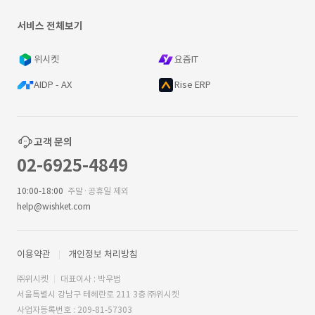
서비스 전체보기
위시켓
요즘IT
AIDP - AX
Rise ERP
고객 문의
02-6925-4849
10:00-18:00
주말·공휴일 제외
help@wishket.com
이용약관
개인정보 처리방침
㈜위시켓
대표이사 : 박우범
서울특별시 강남구 테헤란로 211 3층 ㈜위시켓
사업자등록번호 : 209-81-57303