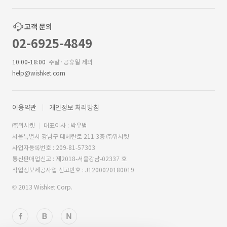
고객 문의
02-6925-4849
10:00-18:00
주말·공휴일 제외
help@wishket.com
이용약관
개인정보 처리방침
㈜위시켓
대표이사 : 박우범
서울특별시 강남구 테헤란로 211 3층 ㈜위시켓
사업자등록번호 : 209-81-57303
통신판매업신고 : 제2018-서울강남-02337 호
직업정보제공사업 신고번호 : J1200020180019
© 2013 Wishket Corp.