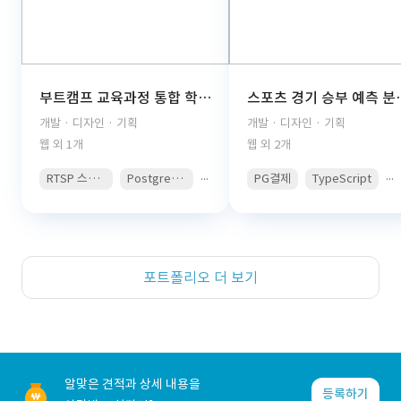
부트캠프 교육과정 통합 학습관리 플랫폼(React, TypeScript, FastAPI, PostgreSQL, AWS S3, JWT Auth, PDF Viewer)
스포츠 경기 승부 예측 분석 콘텐츠 구독 플랫폼(React, 
개발 · 디자인 · 기획
개발 · 디자인 · 기획
웹 외 1개
웹 외 2개
...
...
RTSP 스트리밍
PostgreSQL
PG결제
TypeScript
포트폴리오 더 보기
알맞은 견적과 상세 내용을
등록하기