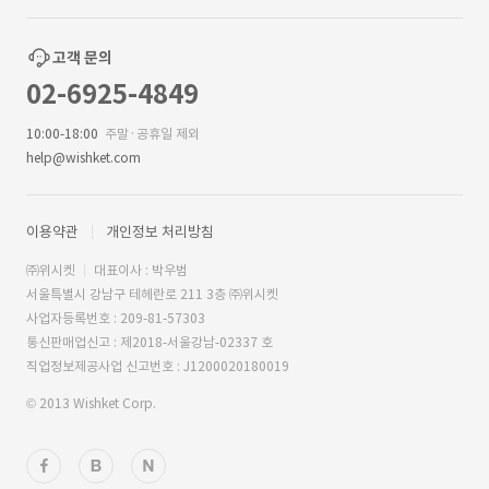
고객 문의
02-6925-4849
10:00-18:00
주말·공휴일 제외
help@wishket.com
이용약관
개인정보 처리방침
㈜위시켓
대표이사 : 박우범
서울특별시 강남구 테헤란로 211 3층 ㈜위시켓
사업자등록번호 : 209-81-57303
통신판매업신고 : 제2018-서울강남-02337 호
직업정보제공사업 신고번호 : J1200020180019
© 2013 Wishket Corp.