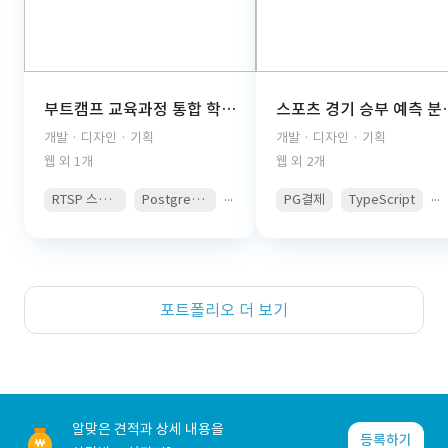
부트캠프 교육과정 통합 학습관리 플랫폼(React, TypeScript, FastAPI, PostgreSQL, AWS S3, JWT Auth, PDF Viewer)
스포츠 경기 승부 예측 분석 콘텐츠 구독 플랫폼(React, 
개발 · 디자인 · 기획
개발 · 디자인 · 기획
웹 외 1개
웹 외 2개
...
...
RTSP 스트리밍
PostgreSQL
PG결제
TypeScript
포트폴리오 더 보기
알맞은 견적과 상세 내용을
등록하기