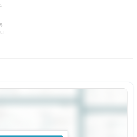
조
공
확보