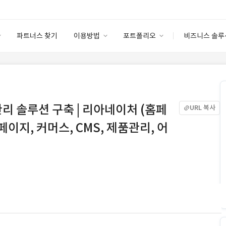
파트너스 찾기
이용방법
포트폴리오
비즈니스 솔루
이용방법
포트폴리오
엔터프라이즈
I
파트너 등급
이용후기
안심 코드 케어
이용요금
솔루션 마켓
고객센터
스토어
리 솔루션 구축 | 리아네이처 (홈페
URL 복사
페이지, 커머스, CMS, 제품관리, 어