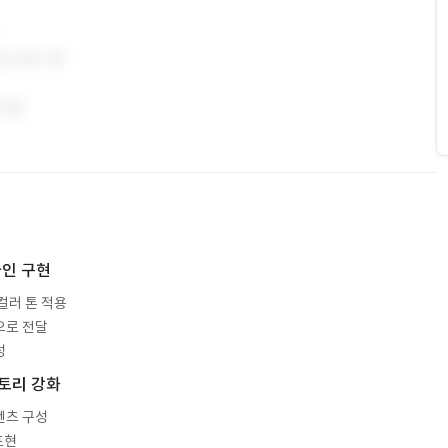
자인 구현
컬러 톤 적용
으로 전달
성
스토리 강화
텐츠 구성
표현